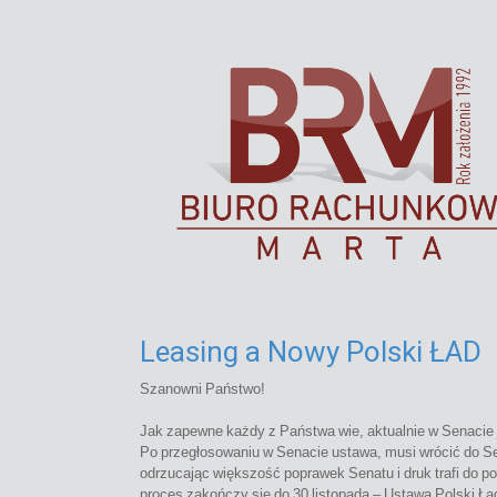
Leasing a Nowy Polski ŁAD
Szanowni Państwo!
Jak zapewne każdy z Państwa wie, aktualnie w Senacie 
Po przegłosowaniu w Senacie ustawa, musi wrócić do Sej
odrzucając większość poprawek Senatu i druk trafi do po
proces zakończy się do 30 listopada – Ustawa Polski Ład