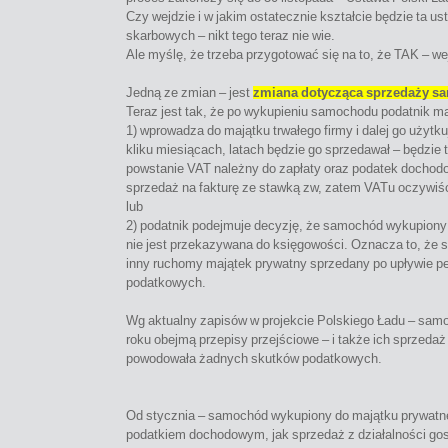
Czy wejdzie i w jakim ostatecznie kształcie będzie ta u
skarbowych – nikt tego teraz nie wie.
Ale myślę, że trzeba przygotować się na to, że TAK – we
Jedną ze zmian – jest
zmiana dotycząca sprzedaży s
Teraz jest tak, że po wykupieniu samochodu podatnik m
1) wprowadza do majątku trwałego firmy i dalej go użytk
kliku miesiącach, latach będzie go sprzedawał – będzi
powstanie VAT należny do zapłaty oraz podatek dochod
sprzedaż na fakturę ze stawką zw, zatem VATu oczywiś
lub
2) podatnik podejmuje decyzję, że samochód wykupiony z
nie jest przekazywana do księgowości. Oznacza to, że s
inny ruchomy majątek prywatny sprzedany po upływie p
podatkowych.
Wg aktualny zapisów w projekcie Polskiego Ładu 
roku obejmą przepisy przejściowe – i także ich sprzeda
powodowała żadnych skutków podatkowych.
Od stycznia – samochód wykupiony do majątku prywatn
podatkiem dochodowym, jak sprzedaż z działalności go