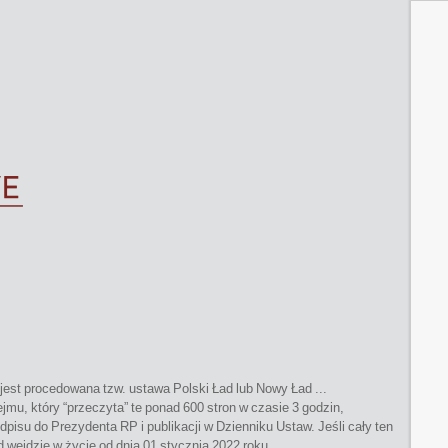
jest procedowana tzw. ustawa Polski Ład lub Nowy Ład ...
mu, który “przeczyta” te ponad 600 stron w czasie 3 godzin,
dpisu do Prezydenta RP i publikacji w Dzienniku Ustaw. Jeśli cały ten
 wejdzie w życie od dnia 01 stycznia 2022 roku.