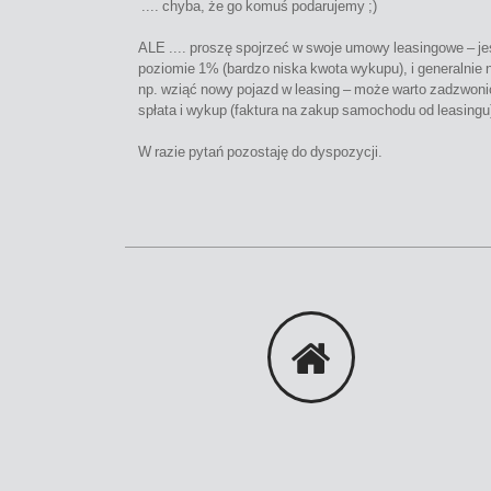
.... chyba, że go komuś podarujemy ;)
ALE .... proszę spojrzeć w swoje umowy leasingowe – jeś
poziomie 1% (bardzo niska kwota wykupu), i generalnie 
np. wziąć nowy pojazd w leasing – może warto zadzwonić
spłata i wykup (faktura na zakup samochodu od leasingu
W razie pytań pozostaję do dyspozycji.