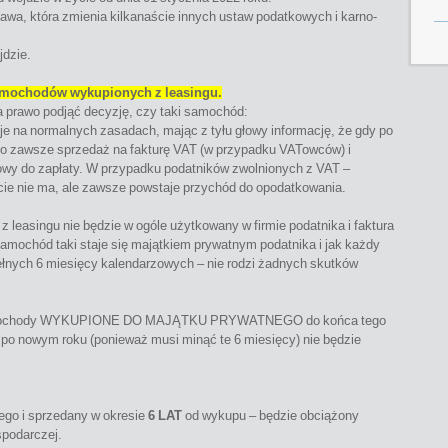
stawa, która zmienia kilkanaście innych ustaw podatkowych i karno-
jdzie.
amochodów wykupionych z leasingu.
a prawo podjąć decyzję, czy taki samochód:
uje na normalnych zasadach, mając z tyłu głowy informację, że gdy po
e to zawsze sprzedaż na fakturę VAT (w przypadku VATowców) i
owy do zapłaty. W przypadku podatników zwolnionych z VAT –
cie nie ma, ale zawsze powstaje przychód do opodatkowania.
 leasingu nie będzie w ogóle użytkowany w firmie podatnika i faktura
amochód taki staje się majątkiem prywatnym podatnika i jak każdy
ełnych 6 miesięcy kalendarzowych – nie rodzi żadnych skutków
– samochody WYKUPIONE DO MAJĄTKU PRYWATNEGO do końca tego
ż po nowym roku (ponieważ musi minąć te 6 miesięcy) nie będzie
ego i sprzedany w okresie
6 LAT
od wykupu – będzie obciążony
spodarczej.